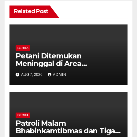
Related Post
BERITA
Petani Ditemukan
Meninggal di Area
Persawahan Kalibeji, Polisi
AUG 7, 2026
ADMIN
Pastikan Tidak Ada Tanda
Kekerasan
BERITA
Patroli Malam
Bhabinkamtibmas dan Tiga