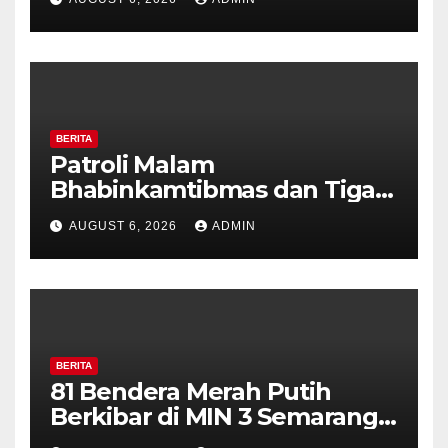
Perkuat Kamtibmas, Warga
Diajak Aktifkan Ronda
BERITA
Patroli Malam
Bhabinkamtibmas dan Tiga
Pilar Kelurahan Ungaran
AUGUST 6, 2026
ADMIN
Perkuat Kamtibmas, Warga
Diajak Aktifkan Ronda
BERITA
81 Bendera Merah Putih
Berkibar di MIN 3 Semarang,
Bhabinkamtibmas Desa