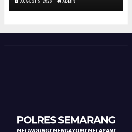
AUGUST 5, 2026
ADMIN
Timpik Hadiri Peringatan
HUT ke-81 Kemerdekaan RI
POLRES SEMARANG
𝙈𝙀𝙇𝙄𝙉𝘿𝙐𝙉𝙂𝙄 𝙈𝙀𝙉𝙂𝘼𝙔𝙊𝙈𝙄 𝙈𝙀𝙇𝘼𝙔𝘼𝙉𝙄