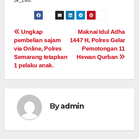
Jk_Zed.
Post
Ungkap
Maknai Idul Adha
pembelian sajam
1447 H, Polres Gelar
navigation
via Online, Polres
Pemotongan 11
Semarang tetapkan
Hewan Qurban
1 pelaku anak.
By
admin