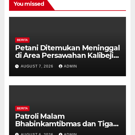
You missed
BERITA
Petani Ditemukan Meninggal
di Area Persawahan Kalibeji,
Polisi Pastikan Tidak Ada
AUGUST 7, 2026
ADMIN
Tanda Kekerasan
BERITA
Patroli Malam
Bhabinkamtibmas dan Tiga
Pilar Kelurahan Ungaran
AUGUST 6, 2026
ADMIN