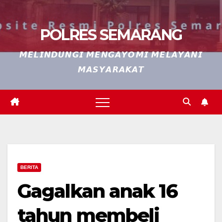
POLRES SEMARANG
𝙈𝙀𝙇𝙄𝙉𝘿𝙐𝙉𝙂𝙄 𝙈𝙀𝙉𝙂𝘼𝙔𝙊𝙈𝙄 𝙈𝙀𝙇𝘼𝙔𝘼𝙉𝙄
𝙈𝘼𝙎𝙔𝘼𝙍𝘼𝙆𝘼𝙏
BERITA
Gagalkan anak 16
tahun membeli