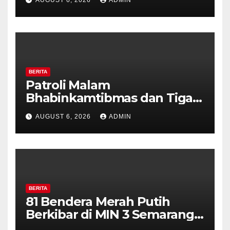
AUGUST 6, 2026
ADMIN
Perkuat Kamtibmas, Warga
Diajak Aktifkan Ronda
BERITA
Patroli Malam
Bhabinkamtibmas dan Tiga
Pilar Kelurahan Ungaran
AUGUST 6, 2026
ADMIN
Perkuat Kamtibmas, Warga
Diajak Aktifkan Ronda
BERITA
81 Bendera Merah Putih
Berkibar di MIN 3 Semarang,
Bhabinkamtibmas Desa