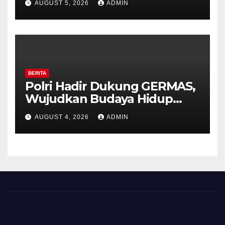
AUGUST 5, 2026
ADMIN
Timpik Hadiri Peringatan
HUT ke-81 Kemerdekaan RI
BERITA
Polri Hadir Dukung GERMAS,
Wujudkan Budaya Hidup
Sehat di Kecamatan Pabelan
AUGUST 4, 2026
ADMIN