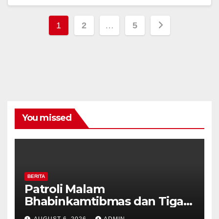
Posts
1
2
…
5
navigation
You missed
BERITA
Patroli Malam
Bhabinkamtibmas dan Tiga
Pilar Kelurahan Ungaran