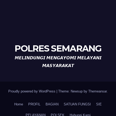
POLRES SEMARANG
𝙈𝙀𝙇𝙄𝙉𝘿𝙐𝙉𝙂𝙄 𝙈𝙀𝙉𝙂𝘼𝙔𝙊𝙈𝙄 𝙈𝙀𝙇𝘼𝙔𝘼𝙉𝙄
𝙈𝘼𝙎𝙔𝘼𝙍𝘼𝙆𝘼𝙏
Proudly powered by WordPress
|
Theme: Newsup by
Themeansar
.
Home
PROFIL
BAGIAN
SATUAN FUNGSI
SIE
PELAYANAN
POLSEK
Hubungi Kami