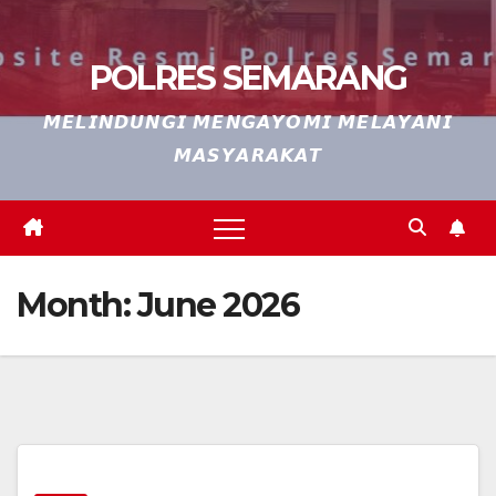
POLRES SEMARANG
𝙈𝙀𝙇𝙄𝙉𝘿𝙐𝙉𝙂𝙄 𝙈𝙀𝙉𝙂𝘼𝙔𝙊𝙈𝙄 𝙈𝙀𝙇𝘼𝙔𝘼𝙉𝙄
𝙈𝘼𝙎𝙔𝘼𝙍𝘼𝙆𝘼𝙏
Month:
June 2026