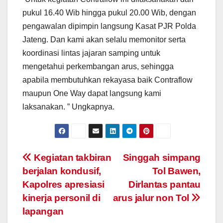
pukul 16.40 Wib hingga pukul 20.00 Wib, dengan
pengawalan dipimpin langsung Kasat PJR Polda
Jateng. Dan kami akan selalu memonitor serta
koordinasi lintas jajaran samping untuk
mengetahui perkembangan arus, sehingga
apabila membutuhkan rekayasa baik Contraflow
maupun One Way dapat langsung kami
laksanakan. ” Ungkapnya.
Post
Kegiatan takbiran
Singgah simpang
berjalan kondusif,
Tol Bawen,
navigation
Kapolres apresiasi
Dirlantas pantau
kinerja personil di
arus jalur non Tol
lapangan