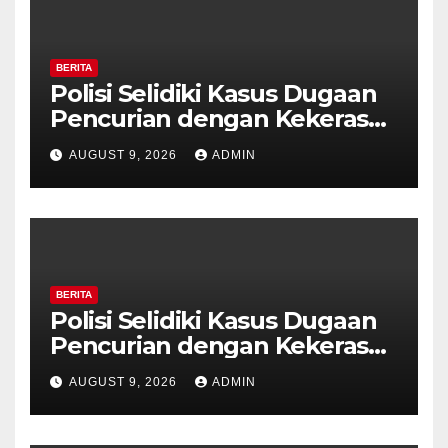
BERITA
Polisi Selidiki Kasus Dugaan
Pencurian dengan Kekerasan
di Counter HP Royal Phone
AUGUST 9, 2026
ADMIN
Ambarawa.
BERITA
Polisi Selidiki Kasus Dugaan
Pencurian dengan Kekerasan
di Counter HP Royal Phone
AUGUST 9, 2026
ADMIN
Ambarawa.