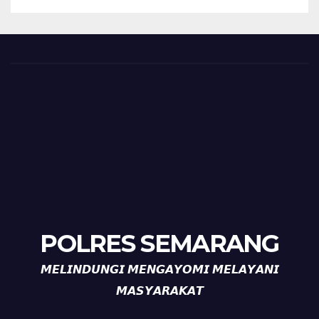
POLRES SEMARANG
𝙈𝙀𝙇𝙄𝙉𝘿𝙐𝙉𝙂𝙄 𝙈𝙀𝙉𝙂𝘼𝙔𝙊𝙈𝙄 𝙈𝙀𝙇𝘼𝙔𝘼𝙉𝙄
𝙈𝘼𝙎𝙔𝘼𝙍𝘼𝙆𝘼𝙏