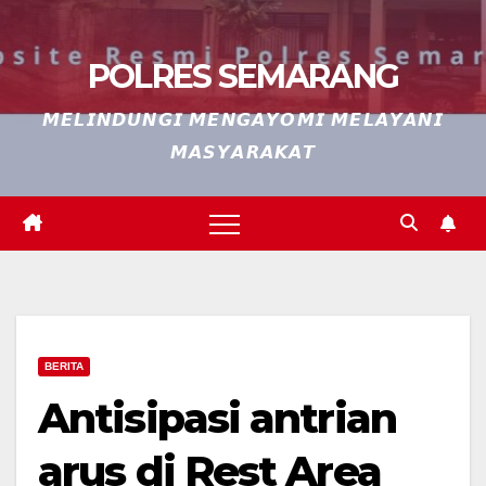
POLRES SEMARANG
𝙈𝙀𝙇𝙄𝙉𝘿𝙐𝙉𝙂𝙄 𝙈𝙀𝙉𝙂𝘼𝙔𝙊𝙈𝙄 𝙈𝙀𝙇𝘼𝙔𝘼𝙉𝙄
𝙈𝘼𝙎𝙔𝘼𝙍𝘼𝙆𝘼𝙏
BERITA
Antisipasi antrian
arus di Rest Area