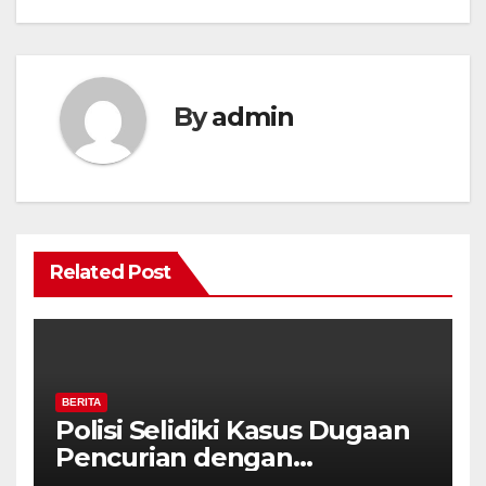
By
admin
Related Post
BERITA
Polisi Selidiki Kasus Dugaan
Pencurian dengan
Kekerasan di Counter HP