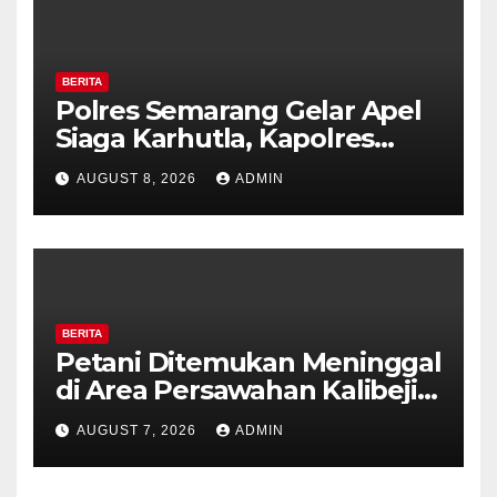
BERITA
Polres Semarang Gelar Apel
Siaga Karhutla, Kapolres
Tekankan Sinergi dan
AUGUST 8, 2026
ADMIN
Kesiapsiagaan Hadapi Musim
Kemarau.
BERITA
Petani Ditemukan Meninggal
di Area Persawahan Kalibeji,
Polisi Pastikan Tidak Ada
AUGUST 7, 2026
ADMIN
Tanda Kekerasan