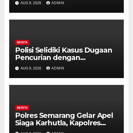
AUG 9, 2026
ADMIN
Royal Phone Ambarawa.
BERITA
Polisi Selidiki Kasus Dugaan
Pencurian dengan
Kekerasan di Counter HP
AUG 9, 2026
ADMIN
Royal Phone Ambarawa.
BERITA
Polres Semarang Gelar Apel
Siaga Karhutla, Kapolres
Tekankan Sinergi dan