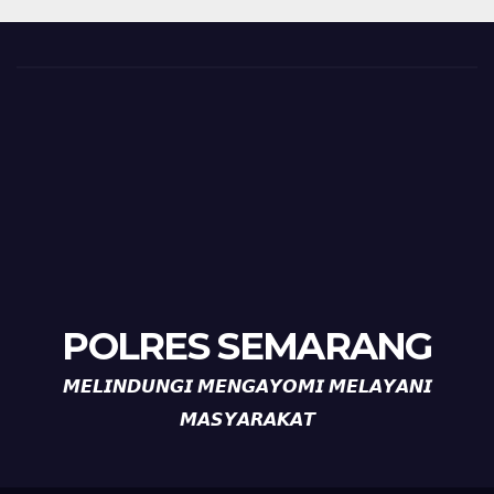
POLRES SEMARANG
𝙈𝙀𝙇𝙄𝙉𝘿𝙐𝙉𝙂𝙄 𝙈𝙀𝙉𝙂𝘼𝙔𝙊𝙈𝙄 𝙈𝙀𝙇𝘼𝙔𝘼𝙉𝙄
𝙈𝘼𝙎𝙔𝘼𝙍𝘼𝙆𝘼𝙏