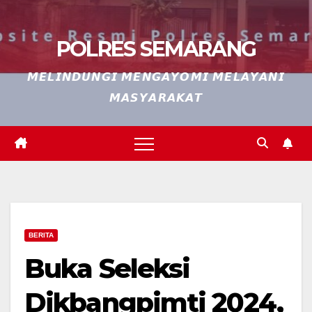
POLRES SEMARANG
𝙈𝙀𝙇𝙄𝙉𝘿𝙐𝙉𝙂𝙄 𝙈𝙀𝙉𝙂𝘼𝙔𝙊𝙈𝙄 𝙈𝙀𝙇𝘼𝙔𝘼𝙉𝙄
𝙈𝘼𝙎𝙔𝘼𝙍𝘼𝙆𝘼𝙏
BERITA
Buka Seleksi
Dikbangpimti 2024,