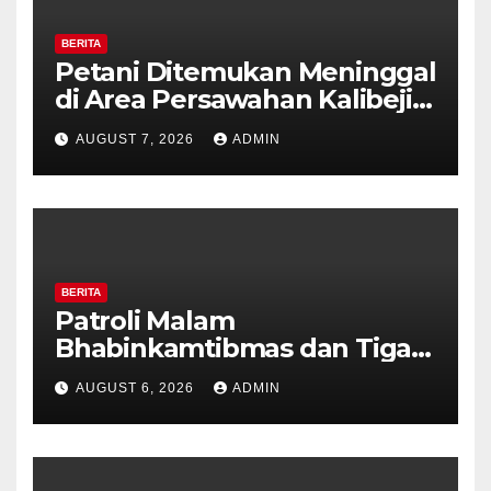
BERITA
Petani Ditemukan Meninggal
di Area Persawahan Kalibeji,
Polisi Pastikan Tidak Ada
AUGUST 7, 2026
ADMIN
Tanda Kekerasan
BERITA
Patroli Malam
Bhabinkamtibmas dan Tiga
Pilar Kelurahan Ungaran
AUGUST 6, 2026
ADMIN
Perkuat Kamtibmas, Warga
Diajak Aktifkan Ronda