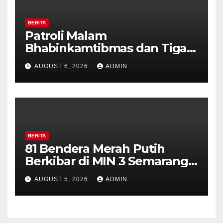
BERITA
Patroli Malam
Bhabinkamtibmas dan Tiga
Pilar Kelurahan Ungaran
AUGUST 6, 2026
ADMIN
Perkuat Kamtibmas, Warga
Diajak Aktifkan Ronda
BERITA
81 Bendera Merah Putih
Berkibar di MIN 3 Semarang,
Bhabinkamtibmas Desa
AUGUST 5, 2026
ADMIN
Timpik Hadiri Peringatan
HUT ke-81 Kemerdekaan RI