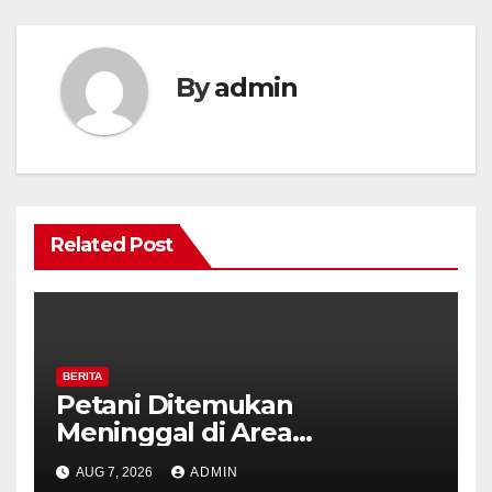
By
admin
Related Post
BERITA
Petani Ditemukan
Meninggal di Area
Persawahan Kalibeji, Polisi
AUG 7, 2026
ADMIN
Pastikan Tidak Ada Tanda