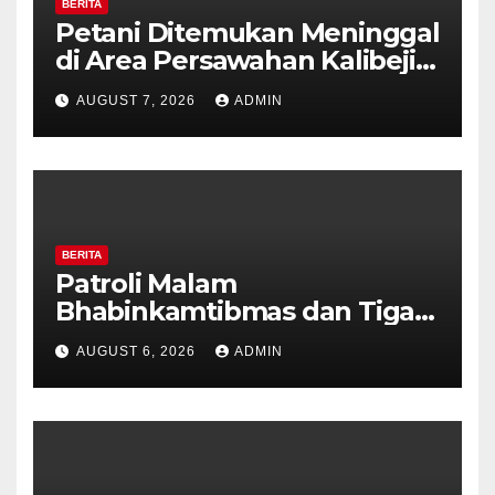
BERITA
Petani Ditemukan Meninggal
di Area Persawahan Kalibeji,
Polisi Pastikan Tidak Ada
AUGUST 7, 2026
ADMIN
Tanda Kekerasan
BERITA
Patroli Malam
Bhabinkamtibmas dan Tiga
Pilar Kelurahan Ungaran
AUGUST 6, 2026
ADMIN
Perkuat Kamtibmas, Warga
Diajak Aktifkan Ronda