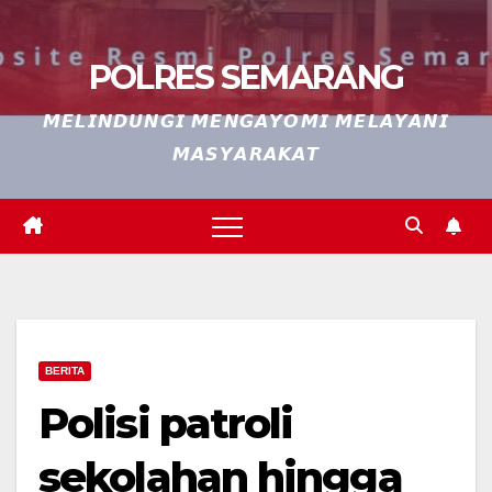
POLRES SEMARANG
𝙈𝙀𝙇𝙄𝙉𝘿𝙐𝙉𝙂𝙄 𝙈𝙀𝙉𝙂𝘼𝙔𝙊𝙈𝙄 𝙈𝙀𝙇𝘼𝙔𝘼𝙉𝙄
𝙈𝘼𝙎𝙔𝘼𝙍𝘼𝙆𝘼𝙏
BERITA
Polisi patroli
sekolahan hingga