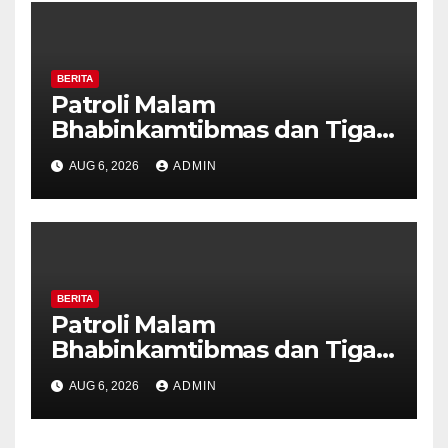
BERITA
Patroli Malam
Bhabinkamtibmas dan Tiga
Pilar Kelurahan Ungaran
AUG 6, 2026
ADMIN
Perkuat Kamtibmas, Warga
Diajak Aktifkan Ronda
BERITA
Patroli Malam
Bhabinkamtibmas dan Tiga
Pilar Kelurahan Ungaran
AUG 6, 2026
ADMIN
Perkuat Kamtibmas, Warga
Diajak Aktifkan Ronda