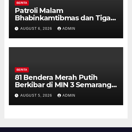
BERITA
Patroli Malam
Bhabinkamtibmas dan Tiga
Pilar Kelurahan Ungaran
AUGUST 6, 2026
ADMIN
Perkuat Kamtibmas, Warga
Diajak Aktifkan Ronda
BERITA
81 Bendera Merah Putih
Berkibar di MIN 3 Semarang,
Bhabinkamtibmas Desa
AUGUST 5, 2026
ADMIN
Timpik Hadiri Peringatan
HUT ke-81 Kemerdekaan RI