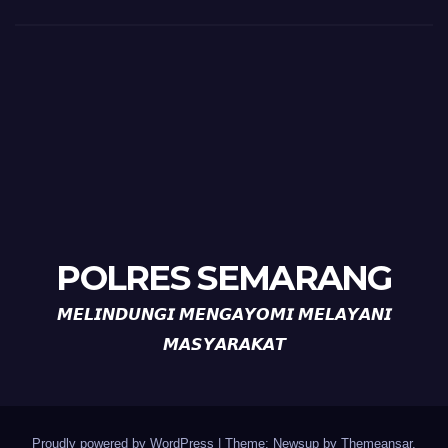
POLRES SEMARANG
𝙈𝙀𝙇𝙄𝙉𝘿𝙐𝙉𝙂𝙄 𝙈𝙀𝙉𝙂𝘼𝙔𝙊𝙈𝙄 𝙈𝙀𝙇𝘼𝙔𝘼𝙉𝙄
𝙈𝘼𝙎𝙔𝘼𝙍𝘼𝙆𝘼𝙏
Proudly powered by WordPress
|
Theme: Newsup by
Themeansar
.